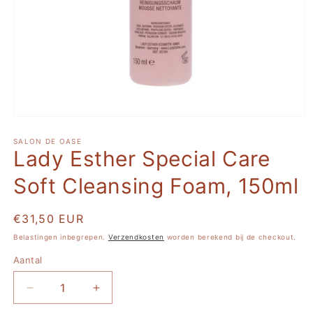
Media
1
openen
SALON DE OASE
Lady Esther Special Care
in
modaal
Soft Cleansing Foam, 150ml
Normale
€31,50 EUR
prijs
Belastingen inbegrepen.
Verzendkosten
worden berekend bij de checkout.
Aantal
Aantal
Aantal
verlagen
verhogen