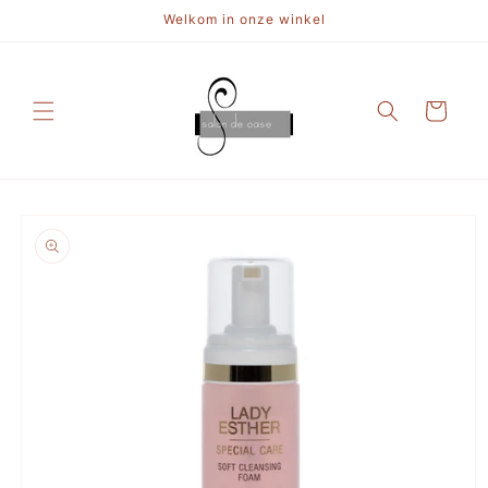
Meteen
Welkom in onze winkel
naar de
content
Winkelwagen
a direct naar
roductinformatie