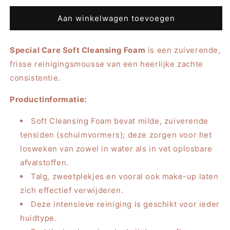
voor
voor
Lady
Lady
Aan winkelwagen toevoegen
Esther
Esther
Special
Special
Special Care Soft Cleansing Foam
Care
Care
is een zuiverende,
Soft
Soft
frisse reinigingsmousse van een heerlijke zachte
Cleansing
Cleansing
consistentie.
Foam,
Foam,
150ml
150ml
Productinformatie:
Soft Cleansing Foam bevat milde, zuiverende
tensiden (schuimvormers); deze zorgen voor het
losweken van zowel in water als in vet oplosbare
afvalstoffen.
Talg, zweetplekjes en vooral ook make-up laten
zich effectief verwijderen.
Deze intensieve reiniging is geschikt voor ieder
huidtype.