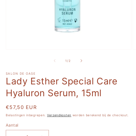
Media
M
1
2
openen
o
van
1
/
2
in
in
modaal
m
SALON DE OASE
Lady Esther Special Care
Hyaluron Serum, 15ml
Normale
€57,50 EUR
prijs
Belastingen inbegrepen.
Verzendkosten
worden berekend bij de checkout.
Aantal