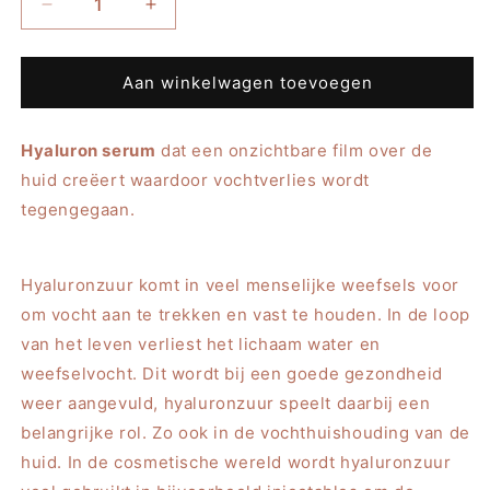
Aantal
Aantal
verlagen
verhogen
voor
voor
Lady
Lady
Aan winkelwagen toevoegen
Esther
Esther
Special
Special
Hyaluron serum
Care
Care
dat een onzichtbare film over de
Hyaluron
Hyaluron
huid creëert waardoor vochtverlies wordt
Serum,
Serum,
tegengegaan.
15ml
15ml
Hyaluronzuur komt in veel menselijke weefsels voor
om vocht aan te trekken en vast te houden. In de loop
van het leven verliest het lichaam water en
weefselvocht. Dit wordt bij een goede gezondheid
weer aangevuld, hyaluronzuur speelt daarbij een
belangrijke rol. Zo ook in de vochthuishouding van de
huid. In de cosmetische wereld wordt hyaluronzuur