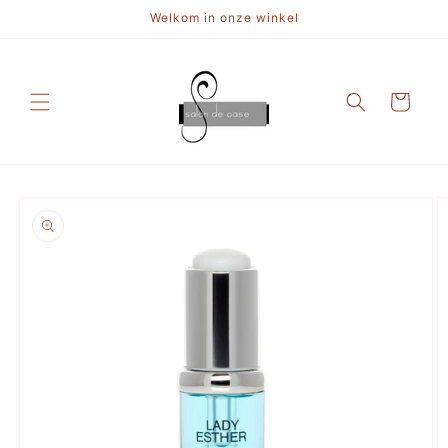
Meteen
Welkom in onze winkel
naar de
content
Winkelwagen
a direct naar
roductinformatie