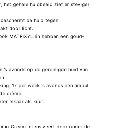
, het gehele huidbeeld ziet er steviger
o beschermt de huid tegen
kt door licht.
 ook MATRIXYL én hebben een goud-
n ’s avonds op de gereinigde huid van
en.
king: 1x per week ’s avonds een ampul
 de crème.
er elkaar als kuur.
ging Cream intensiveert door onder de