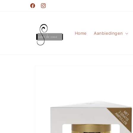
Meteen
naar de
Facebook
Instagram
content
Home
Aanbiedingen
Ga direct naar
productinformatie