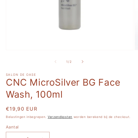
Media
M
1
2
openen
o
van
1
/
2
in
in
modaal
m
SALON DE OASE
CNC MicroSilver BG Face
Wash, 100ml
Normale
€19,90 EUR
prijs
Belastingen inbegrepen.
Verzendkosten
worden berekend bij de checkout.
Aantal