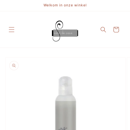
Meteen
Welkom in onze winkel
naar de
content
Winkelwagen
a direct naar
roductinformatie