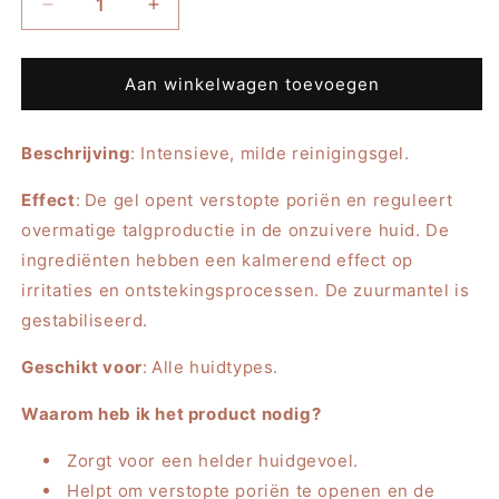
Aantal
Aantal
verlagen
verhogen
voor
voor
CNC
CNC
Aan winkelwagen toevoegen
MicroSilver
MicroSilver
BG
BG
Beschrijving
Face
: Intensieve, milde reinigingsgel.
Face
Wash,
Wash,
Effect
100ml
:
De gel opent verstopte poriën en reguleert
100ml
overmatige talgproductie in de onzuivere huid. De
ingrediënten hebben een kalmerend effect op
irritaties en ontstekingsprocessen. De zuurmantel is
gestabiliseerd.
Geschikt voor
:
Alle huidtypes.
Waarom heb ik het product nodig?
Zorgt voor een helder huidgevoel.
Helpt om verstopte poriën te openen en de