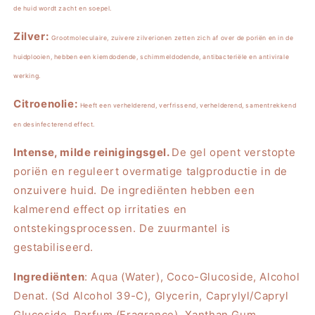
de huid wordt zacht en soepel.
Zilver:
Grootmoleculaire, zuivere zilverionen zetten zich af over de poriën en in de
huidplooien, hebben een kiemdodende, schimmeldodende, antibacteriële en antivirale
werking.
Citroenolie:
Heeft een verhelderend, verfrissend, verhelderend, samentrekkend
en desinfecterend effect.
Intense, milde reinigingsgel.
De gel opent verstopte
poriën en reguleert overmatige talgproductie in de
onzuivere huid. De ingrediënten hebben een
kalmerend effect op irritaties en
ontstekingsprocessen. De zuurmantel is
gestabiliseerd.
Ingrediënten
: Aqua (Water), Coco-Glucoside, Alcohol
Denat. (Sd Alcohol 39-C), Glycerin, Caprylyl/Capryl
Glucoside, Parfum (Fragrance), Xanthan Gum,