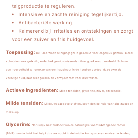
talgproductie te reguleren.
Intensieve en zachte reiniging tegelijkertijd.
Antibacteriële werking.
Kalmerend bij irritaties en ontstekingen en zorgt
voor een zuiver en fris huidgevoel.
Toepassing:
De Face Wash reinigingsgel is geschikt voor dagelijks gebruik. Goed
schudden voor gebruik, zodat het gemicroniseerde zilver goed wordt verdeeld. Schuim
een hoeveelheid ter grootte van een hazelnoot in de hand en verdeel deze over de
vochtige huid, masseer goed in en verwijder met veel lauw water.
Actieve ingrediënten:
Milde tensiden, glycerine, zilver, citroenolie.
Milde tensiden:
Milde, wasactieve stoffen, bevrijden de huid van talg, zweet en
make-up.
Glycerine:
Natuurlijk bestanddeel van de natuurlijke vochtinbrengende factor
(NMF) van de huid. Het helpt dus om vocht in de huid te transporteren en daar te binden,